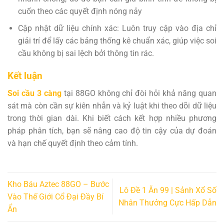
cuốn theo các quyết định nóng nảy
Cập nhật dữ liệu chính xác: Luôn truy cập vào địa chỉ
giải trí để lấy các bảng thống kê chuẩn xác, giúp việc soi
cầu không bị sai lệch bởi thông tin rác.
Kết luận
Soi cầu 3 càng
tại 88GO không chỉ đòi hỏi khả năng quan
sát mà còn cần sự kiên nhẫn và kỷ luật khi theo dõi dữ liệu
trong thời gian dài. Khi biết cách kết hợp nhiều phương
pháp phân tích, bạn sẽ nâng cao độ tin cậy của dự đoán
và hạn chế quyết định theo cảm tính.
Kho Báu Aztec 88GO – Bước
Lô Đề 1 Ăn 99 | Sảnh Xổ Số
Vào Thế Giới Cổ Đại Đầy Bí
Nhân Thưởng Cực Hấp Dẫn
Ẩn