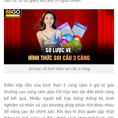
căn cứ, từ đó giảm bớt yếu tố ngẫu nhiên.
Sơ lược về hình thức soi cầu 3 càng
Điểm hấp dẫn của hình thức 3 càng nằm ở giá trị giải
thưởng cao cùng cảm giác hồi hộp kéo dài đến phút công
bố kết quả. Nhiều người kết hợp bảng thống kê, kinh
nghiệm cá nhân và các phương pháp phân tích khác nhau
để nâng cao độ chính xác. Khi duy trì thói quen cập nhật