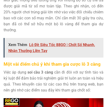
Mỗi giấc mộng đều tương ứng với những bộ số cụ thể đã
được giải mã từ sổ mơ toàn tập. Theo ghi nhận, có đến
20% người chơi trúng giải lớn nhờ vào việc đối chiếu chiêm
bao với các con số may mắn. Chỉ cần mất 30 giây tra cứu,
bạn đã có thể sở hữu một bộ lô vàng để tham gia dự
thưởng.
Xem Thêm
Lô Đề Siêu Tốc 88GO | Chốt Số Nhanh,
Nhận Thưởng Liền Tay
Một vài điểm chú ý khi tham gia cược lô 3 càng
Việc áp dụng
soi cầu 3 càng
cần đi đôi với sự tỉnh táo và
kỷ luật để đảm bảo trải nghiệm giải trí luôn an toàn và hiệu
quả. Theo khuyến cáo từ các cao thủ trên trang web, bạn
nên ghi nhớ các điểm sau đây khi tham gia chốt số: