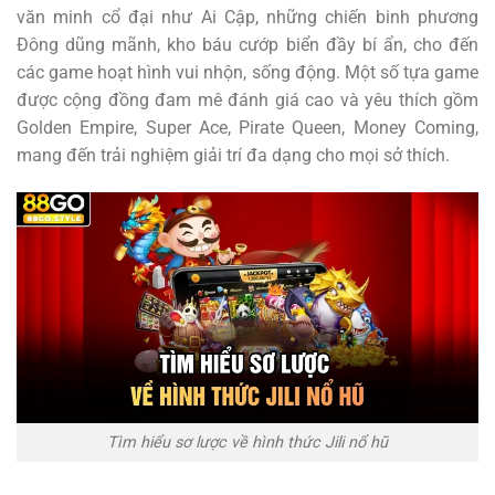
văn minh cổ đại như Ai Cập, những chiến binh phương
Đông dũng mãnh, kho báu cướp biển đầy bí ẩn, cho đến
các game hoạt hình vui nhộn, sống động. Một số tựa game
được cộng đồng đam mê đánh giá cao và yêu thích gồm
Golden Empire, Super Ace, Pirate Queen, Money Coming,
mang đến trải nghiệm giải trí đa dạng cho mọi sở thích.
Tìm hiểu sơ lược về hình thức Jili nổ hũ