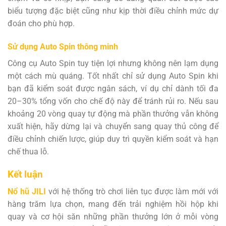
biểu tượng đặc biệt cũng như kịp thời điều chỉnh mức dự
đoán cho phù hợp.
Sử dụng Auto Spin thông minh
Công cụ Auto Spin tuy tiện lợi nhưng không nên lạm dụng
một cách mù quáng. Tốt nhất chỉ sử dụng Auto Spin khi
bạn đã kiểm soát được ngân sách, ví dụ chỉ dành tối đa
20–30% tổng vốn cho chế độ này để tránh rủi ro. Nếu sau
khoảng 20 vòng quay tự động mà phần thưởng vẫn không
xuất hiện, hãy dừng lại và chuyển sang quay thủ công để
điều chỉnh chiến lược, giúp duy trì quyền kiểm soát và hạn
chế thua lỗ.
Kết luận
Nổ hũ JILI
với hệ thống trò chơi liên tục được làm mới với
hàng trăm lựa chọn, mang đến trải nghiệm hồi hộp khi
quay và cơ hội săn những phần thưởng lớn ở mỗi vòng