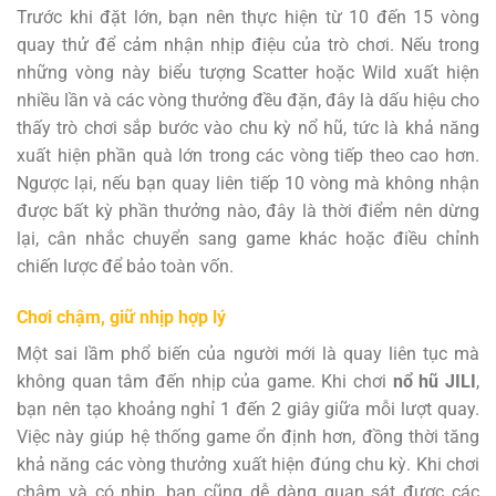
Trước khi đặt lớn, bạn nên thực hiện từ 10 đến 15 vòng
quay thử để cảm nhận nhịp điệu của trò chơi. Nếu trong
những vòng này biểu tượng Scatter hoặc Wild xuất hiện
nhiều lần và các vòng thưởng đều đặn, đây là dấu hiệu cho
thấy trò chơi sắp bước vào chu kỳ nổ hũ, tức là khả năng
xuất hiện phần quà lớn trong các vòng tiếp theo cao hơn.
Ngược lại, nếu bạn quay liên tiếp 10 vòng mà không nhận
được bất kỳ phần thưởng nào, đây là thời điểm nên dừng
lại, cân nhắc chuyển sang game khác hoặc điều chỉnh
chiến lược để bảo toàn vốn.
Chơi chậm, giữ nhịp hợp lý
Một sai lầm phổ biến của người mới là quay liên tục mà
không quan tâm đến nhịp của game. Khi chơi
nổ hũ JILI
,
bạn nên tạo khoảng nghỉ 1 đến 2 giây giữa mỗi lượt quay.
Việc này giúp hệ thống game ổn định hơn, đồng thời tăng
khả năng các vòng thưởng xuất hiện đúng chu kỳ. Khi chơi
chậm và có nhịp, bạn cũng dễ dàng quan sát được các