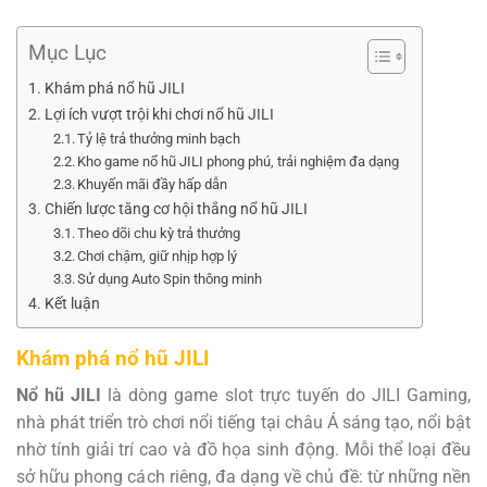
Mục Lục
Khám phá nổ hũ JILI
Lợi ích vượt trội khi chơi nổ hũ JILI
Tỷ lệ trả thưởng minh bạch
Kho game nổ hũ JILI phong phú, trải nghiệm đa dạng
Khuyến mãi đầy hấp dẫn
Chiến lược tăng cơ hội thắng nổ hũ JILI
Theo dõi chu kỳ trả thưởng
Chơi chậm, giữ nhịp hợp lý
Sử dụng Auto Spin thông minh
Kết luận
Khám phá nổ hũ JILI
Nổ hũ JILI
là dòng game slot trực tuyến do JILI Gaming,
nhà phát triển trò chơi nổi tiếng tại châu Á sáng tạo, nổi bật
nhờ tính giải trí cao và đồ họa sinh động. Mỗi thể loại đều
sở hữu phong cách riêng, đa dạng về chủ đề: từ những nền