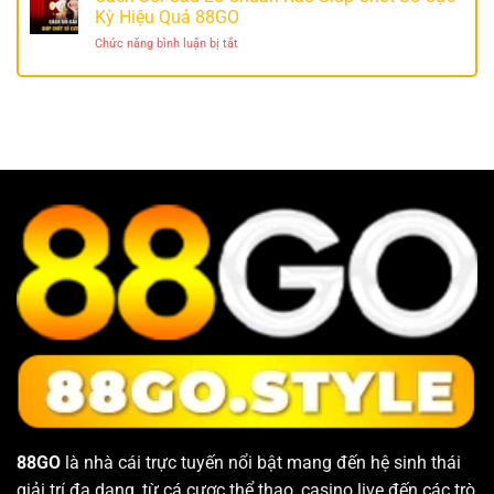
Blackjack
Mang
Kỳ Hiệu Quả 88GO
Giúp
Về
Chức năng bình luận bị tắt
ở
Nâng
Phần
Cách
Cao
Thưởng
Soi
Tỷ
Cực
Cầu
Lệ
Lớn
Lô
Chiến
Chuẩn
Thắng
Xác
Lớn
Giúp
88GO
Chốt
Số
Cực
Kỳ
Hiệu
Quả
88GO
88GO
là nhà cái trực tuyến nổi bật mang đến hệ sinh thái
giải trí đa dạng, từ cá cược thể thao, casino live đến các trò