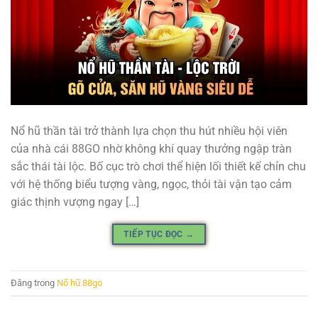
Nổ hũ thần tài trở thành lựa chọn thu hút nhiều hội viên
của nhà cái 88GO nhờ không khí quay thưởng ngập tràn
sắc thái tài lộc. Bố cục trò chơi thể hiện lối thiết kế chỉn chu
với hệ thống biểu tượng vàng, ngọc, thỏi tài vận tạo cảm
giác thịnh vượng ngay […]
TIẾP TỤC ĐỌC
→
Đăng trong
Nổ hũ 88go