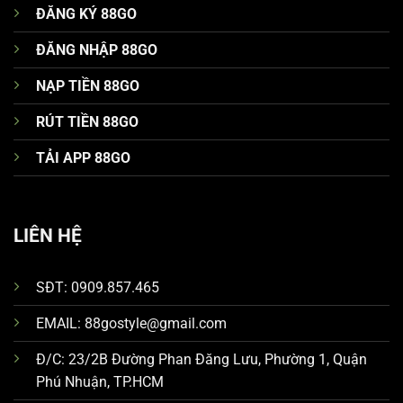
ĐĂNG KÝ 88GO
ĐĂNG NHẬP 88GO
NẠP TIỀN 88GO
RÚT TIỀN 88GO
TẢI APP 88GO
LIÊN HỆ
SĐT: 0909.857.465
EMAIL:
88gostyle@gmail.com
Đ/C:
23/2B Đường Phan Đăng Lưu, Phường 1, Quận
Phú Nhuận, TP.HCM