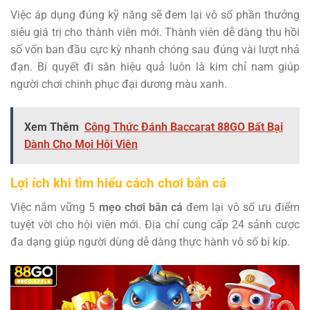
Việc áp dụng đúng kỹ năng sẽ đem lại vô số phần thưởng
siêu giá trị cho thành viên mới. Thành viên dễ dàng thu hồi
số vốn ban đầu cực kỳ nhanh chóng sau đúng vài lượt nhả
đạn. Bí quyết đi săn hiệu quả luôn là kim chỉ nam giúp
người chơi chinh phục đại dương màu xanh.
Xem Thêm
Công Thức Đánh Baccarat 88GO Bất Bại
Dành Cho Mọi Hội Viên
Lợi ích khi tìm hiểu cách chơi bắn cá
Việc nắm vững 5
mẹo chơi bắn cá
đem lại vô số ưu điểm
tuyệt vời cho hội viên mới. Địa chỉ cung cấp 24 sảnh cược
đa dạng giúp người dùng dễ dàng thực hành vô số bí kíp.