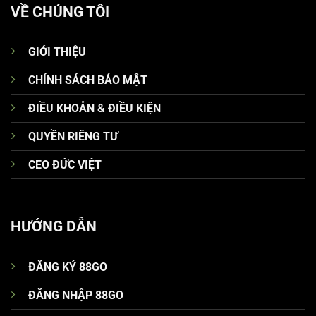
VỀ CHÚNG TÔI
GIỚI THIỆU
CHÍNH SÁCH BẢO MẬT
ĐIỀU KHOẢN & ĐIỀU KIỆN
QUYỀN RIÊNG TƯ
CEO ĐỨC VIỆT
HƯỚNG DẪN
ĐĂNG KÝ 88GO
ĐĂNG NHẬP 88GO