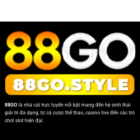
Cầu
Lệ
Lớn
Lô
Chiến
Chuẩn
Thắng
Xác
Lớn
Giúp
88GO
Chốt
Số
Cực
Kỳ
Hiệu
Quả
88GO
88GO
là nhà cái trực tuyến nổi bật mang đến hệ sinh thái
giải trí đa dạng, từ cá cược thể thao, casino live đến các trò
chơi slot hiện đại.