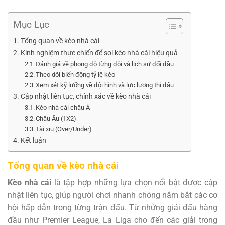
Mục Lục
Tổng quan về kèo nhà cái
Kinh nghiệm thực chiến để soi kèo nhà cái hiệu quả
Đánh giá về phong độ từng đội và lịch sử đối đầu
Theo dõi biến động tỷ lệ kèo
Xem xét kỹ lưỡng về đội hình và lực lượng thi đấu
Cập nhật liên tục, chính xác về kèo nhà cái
Kèo nhà cái châu Á
Châu Âu (1X2)
Tài xỉu (Over/Under)
Kết luận
Tổng quan về kèo nhà cái
Kèo nhà cái
là tập hợp những lựa chọn nổi bật được cập
nhật liên tục, giúp người chơi nhanh chóng nắm bắt các cơ
hội hấp dẫn trong từng trận đấu. Từ những giải đấu hàng
đầu như Premier League, La Liga cho đến các giải trong