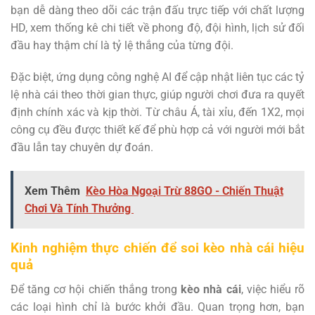
bạn dễ dàng theo dõi các trận đấu trực tiếp với chất lượng
HD, xem thống kê chi tiết về phong độ, đội hình, lịch sử đối
đầu hay thậm chí là tỷ lệ thắng của từng đội.
Đặc biệt, ứng dụng công nghệ AI để cập nhật liên tục các tỷ
lệ nhà cái theo thời gian thực, giúp người chơi đưa ra quyết
định chính xác và kịp thời. Từ châu Á, tài xỉu, đến 1X2, mọi
công cụ đều được thiết kế để phù hợp cả với người mới bắt
đầu lẫn tay chuyên dự đoán.
Xem Thêm
Kèo Hòa Ngoại Trừ 88GO - Chiến Thuật
Chơi Và Tính Thưởng
Kinh nghiệm thực chiến để soi kèo nhà cái hiệu
quả
Để tăng cơ hội chiến thắng trong
kèo nhà cái
, việc hiểu rõ
các loại hình chỉ là bước khởi đầu. Quan trọng hơn, bạn