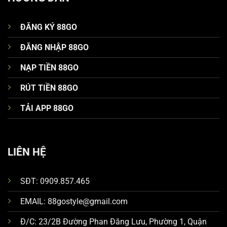
ĐĂNG KÝ 88GO
ĐĂNG NHẬP 88GO
NẠP TIỀN 88GO
RÚT TIỀN 88GO
TẢI APP 88GO
LIÊN HỆ
SĐT: 0909.857.465
EMAIL:
88gostyle@gmail.com
Đ/C:
23/2B Đường Phan Đăng Lưu, Phường 1, Quận