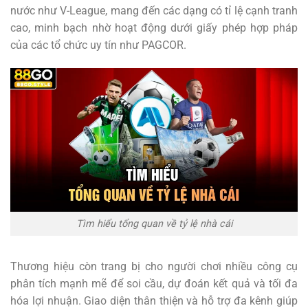
nước như V-League, mang đến các dạng có tỉ lệ cạnh tranh
cao, minh bạch nhờ hoạt động dưới giấy phép hợp pháp
của các tổ chức uy tín như PAGCOR.
Tìm hiểu tổng quan về tỷ lệ nhà cái
Thương hiệu còn trang bị cho người chơi nhiều công cụ
phân tích mạnh mẽ để soi cầu, dự đoán kết quả và tối đa
hóa lợi nhuận. Giao diện thân thiện và hỗ trợ đa kênh giúp