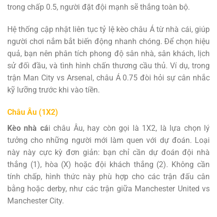
trong chấp 0.5, người đặt đội mạnh sẽ thắng toàn bộ.
Hệ thống cập nhật liên tục tỷ lệ kèo châu Á từ nhà cái, giúp
người chơi nắm bắt biến động nhanh chóng. Để chọn hiệu
quả, bạn nên phân tích phong độ sân nhà, sân khách, lịch
sử đối đầu, và tình hình chấn thương cầu thủ. Ví dụ, trong
trận Man City vs Arsenal, châu Á 0.75 đòi hỏi sự cân nhắc
kỹ lưỡng trước khi vào tiền.
Châu Âu (1X2)
Kèo nhà cá
i châu Âu, hay còn gọi là 1X2, là lựa chọn lý
tưởng cho những người mới làm quen với dự đoán. Loại
này này cực kỳ đơn giản: bạn chỉ cần dự đoán đội nhà
thắng (1), hòa (X) hoặc đội khách thắng (2). Không cần
tính chấp, hình thức này phù hợp cho các trận đấu cân
bằng hoặc derby, như các trận giữa Manchester United vs
Manchester City.