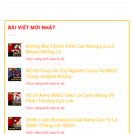
BÀI VIẾT MỚI NHẤT
Đường Mạt Chược Đỉnh Cao Mang Lại Lợi
Nhuận Khổng Lồ
Chức năng bình luận bị tắt
ở
Đường
Mạt
Nổ Hũ Thuỷ Hử Trải Nghiệm Quay Hũ 88GO
Chược
Trúng Jackpot Khủng
Đỉnh
Chức năng bình luận bị tắt
ở
Cao
Nổ
Mang
Hũ
Xổ Số Keno 88GO Siêu Lôi Cuốn Mang Về
Lại
Thuỷ
Lợi
Phần Thưởng Cực Lớn
Hử
Nhuận
Chức năng bình luận bị tắt
ở
Trải
Khổng
Xổ
Nghiệm
Lồ
Số
Chiến Lược Blackjack Giúp Nâng Cao Tỷ Lệ
Quay
Keno
Hũ
Chiến Thắng Lớn 88GO
88GO
88GO
Chức năng bình luận bị tắt
ở
Siêu