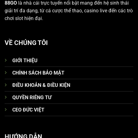
88GO
là nhà cái trực tuyến nổi bật mang đến hệ sinh thái
giải trí đa dạng, từ cá cược thể thao, casino live đến các trò
chơi slot hiện đại.
VỀ CHÚNG TÔI
GIỚI THIỆU
CHÍNH SÁCH BẢO MẬT
ĐIỀU KHOẢN & ĐIỀU KIỆN
QUYỀN RIÊNG TƯ
CEO ĐỨC VIỆT
HƯỚNG DẪN