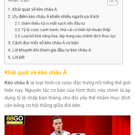
Khái quát về kèo châu Á
Ưu điểm kèo châu Á khiến nhiều người ưa thích
Giảm thiểu rủi ro mất sạch vốn đầu tư
Tỷ lệ cược cạnh tranh, nhà cái có biên lợi nhuận thấp
Loại bỏ khả năng hòa, tập trung vào chênh lệch thực lực
Cách đọc một số kèo châu Á cơ bản
Lời khuyên khi tham gia đầu tư kèo châu Á
Lời kết
Khái quát về kèo châu Á
Kèo châu Á
là loại hình cá cược đặc trưng nổi tiếng thế giới
hiện nay. Nguyên tắc cơ bản của hình thức này chính là áp
dụng tỷ lệ chấp bàn thắng cho đội yếu thế nhằm mục đích
cân bằng cơ hội thắng giữa đôi bên.