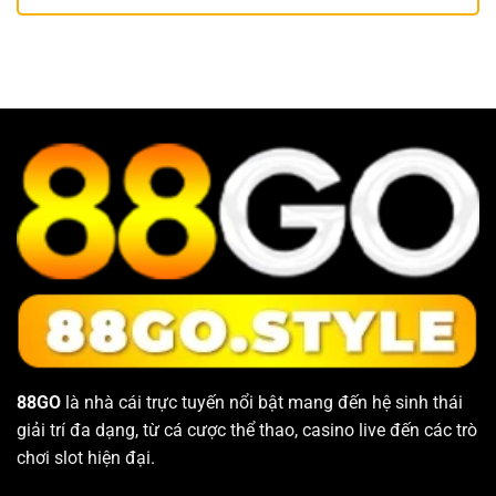
Cách
Cao
Thưởng
Soi
Tỷ
Cực
Cầu
Lệ
Lớn
Lô
Chiến
Chuẩn
Thắng
Xác
Lớn
Giúp
88GO
Chốt
Số
Cực
Kỳ
Hiệu
Quả
88GO
88GO
là nhà cái trực tuyến nổi bật mang đến hệ sinh thái
giải trí đa dạng, từ cá cược thể thao, casino live đến các trò
chơi slot hiện đại.