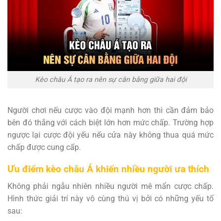
Kèo châu Á tạo ra nên sự cân bằng giữa hai đội
Người chơi nếu cược vào đội mạnh hơn thì cần đảm bảo
bên đó thắng với cách biệt lớn hơn mức chấp. Trường hợp
ngược lại cược đội yếu nếu cửa này không thua quá mức
chấp được cung cấp.
Ưu điểm kèo châu Á khiến nhiều người ưa thích
Không phải ngẫu nhiên nhiều người mê mẩn cược chấp.
Hình thức giải trí này vô cùng thú vị bởi có những yếu tố
sau: