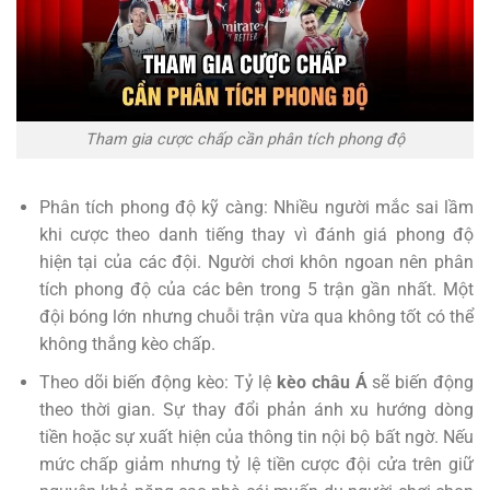
Tham gia cược chấp cần phân tích phong độ
Phân tích phong độ kỹ càng: Nhiều người mắc sai lầm
khi cược theo danh tiếng thay vì đánh giá phong độ
hiện tại của các đội. Người chơi khôn ngoan nên phân
tích phong độ của các bên trong 5 trận gần nhất. Một
đội bóng lớn nhưng chuỗi trận vừa qua không tốt có thể
không thắng kèo chấp.
Theo dõi biến động kèo: Tỷ lệ
kèo châu Á
sẽ biến động
theo thời gian. Sự thay đổi phản ánh xu hướng dòng
tiền hoặc sự xuất hiện của thông tin nội bộ bất ngờ. Nếu
mức chấp giảm nhưng tỷ lệ tiền cược đội cửa trên giữ