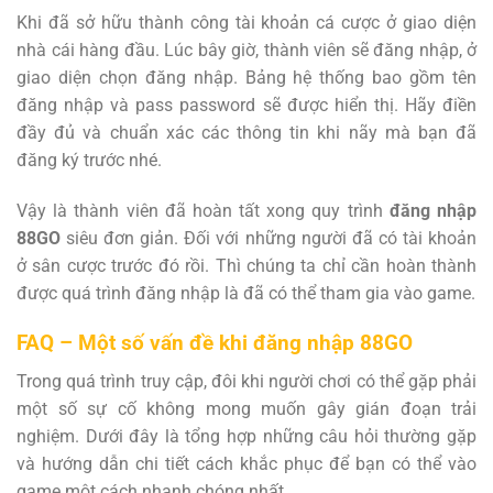
Khi đã sở hữu thành công tài khoản cá cược ở giao diện
nhà cái hàng đầu. Lúc bây giờ, thành viên sẽ đăng nhập, ở
giao diện chọn đăng nhập. Bảng hệ thống bao gồm tên
đăng nhập và pass password sẽ được hiển thị. Hãy điền
đầy đủ và chuẩn xác các thông tin khi nãy mà bạn đã
đăng ký trước nhé.
Vậy là thành viên đã hoàn tất xong quy trình
đăng nhập
88GO
siêu đơn giản. Đối với những người đã có tài khoản
ở sân cược trước đó rồi. Thì chúng ta chỉ cần hoàn thành
được quá trình đăng nhập là đã có thể tham gia vào game.
FAQ – Một số vấn đề khi đăng nhập 88GO
Trong quá trình truy cập, đôi khi người chơi có thể gặp phải
một số sự cố không mong muốn gây gián đoạn trải
nghiệm. Dưới đây là tổng hợp những câu hỏi thường gặp
và hướng dẫn chi tiết cách khắc phục để bạn có thể vào
game một cách nhanh chóng nhất.