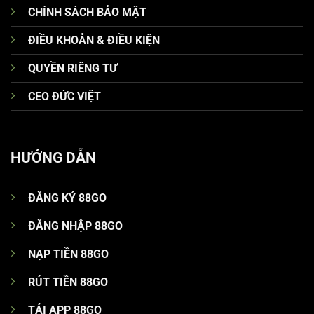
CHÍNH SÁCH BẢO MẬT
ĐIỀU KHOẢN & ĐIỀU KIỆN
QUYỀN RIÊNG TƯ
CEO ĐỨC VIỆT
HƯỚNG DẪN
ĐĂNG KÝ 88GO
ĐĂNG NHẬP 88GO
NẠP TIỀN 88GO
RÚT TIỀN 88GO
TẢI APP 88GO