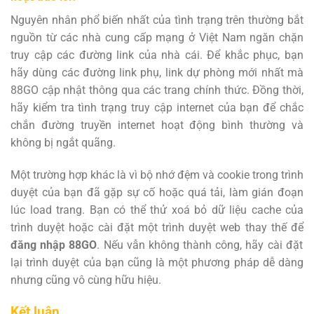
Nguyên nhân phổ biến nhất của tình trạng trên thường bắt
nguồn từ các nhà cung cấp mạng ở Việt Nam ngăn chặn
truy cập các đường link của nhà cái. Để khắc phục, bạn
hãy dùng các đường link phụ, link dự phòng mới nhất mà
88GO cập nhật thông qua các trang chính thức. Đồng thời,
hãy kiểm tra tình trạng truy cập internet của bạn để chắc
chắn đường truyền internet hoạt động bình thường và
không bị ngắt quãng.
Một trường hợp khác là vì bộ nhớ đệm và cookie trong trình
duyệt của bạn đã gặp sự cố hoặc quá tải, làm gián đoạn
lúc load trang. Bạn có thể thử xoá bỏ dữ liệu cache của
trình duyệt hoặc cài đặt một trình duyệt web thay thế để
đăng nhập 88GO
. Nếu vẫn không thành công, hãy cài đặt
lại trình duyệt của bạn cũng là một phương pháp dễ dàng
nhưng cũng vô cùng hữu hiệu.
Kết luận