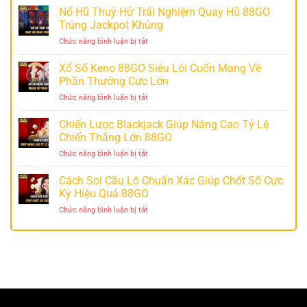
Mạt
Nổ Hũ Thuỷ Hử Trải Nghiệm Quay Hũ 88GO
Chược
Trúng Jackpot Khủng
Đỉnh
Chức năng bình luận bị tắt
ở
Cao
Nổ
Mang
Hũ
Xổ Số Keno 88GO Siêu Lôi Cuốn Mang Về
Lại
Thuỷ
Lợi
Phần Thưởng Cực Lớn
Hử
Nhuận
Chức năng bình luận bị tắt
ở
Trải
Khổng
Xổ
Nghiệm
Lồ
Số
Chiến Lược Blackjack Giúp Nâng Cao Tỷ Lệ
Quay
Keno
Hũ
Chiến Thắng Lớn 88GO
88GO
88GO
Chức năng bình luận bị tắt
ở
Siêu
Trúng
Chiến
Lôi
Jackpot
Lược
Cách Soi Cầu Lô Chuẩn Xác Giúp Chốt Số Cực
Cuốn
Khủng
Blackjack
Mang
Kỳ Hiệu Quả 88GO
Giúp
Về
Chức năng bình luận bị tắt
ở
Nâng
Phần
Cách
Cao
Thưởng
Soi
Tỷ
Cực
Cầu
Lệ
Lớn
Lô
Chiến
Chuẩn
Thắng
Xác
Lớn
Giúp
88GO
Chốt