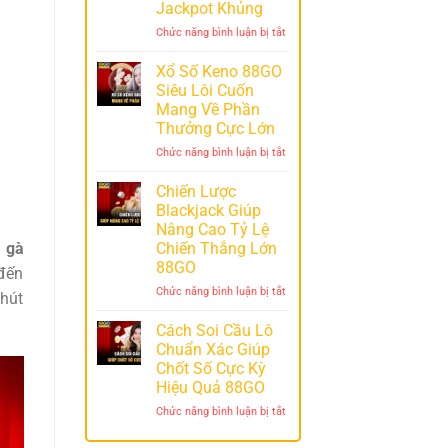
Jackpot Khủng
Mang
Lại
Chức năng bình luận bị tắt
ở
Lợi
Nổ
Nhuận
Hũ
Xổ Số Keno 88GO
Khổng
Thuỷ
Siêu Lôi Cuốn
Lồ
Hử
Mang Về Phần
Trải
Thưởng Cực Lớn
Nghiệm
Quay
Chức năng bình luận bị tắt
ở
Hũ
Xổ
88GO
Số
Chiến Lược
Trúng
Keno
Blackjack Giúp
Jackpot
88GO
Nâng Cao Tỷ Lệ
Khủng
Siêu
Chiến Thắng Lớn
á gà
Lôi
88GO
 đến
Cuốn
Mang
Chức năng bình luận bị tắt
ở
phút
Về
Chiến
Phần
Lược
Cách Soi Cầu Lô
Thưởng
Blackjack
Chuẩn Xác Giúp
Cực
Giúp
Chốt Số Cực Kỳ
Lớn
Nâng
Hiệu Quả 88GO
Cao
Tỷ
Chức năng bình luận bị tắt
ở
Lệ
Cách
Chiến
Soi