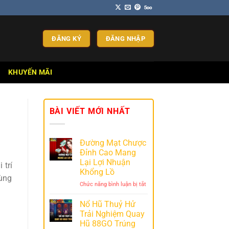
ĐĂNG KÝ
ĐĂNG NHẬP
KHUYẾN MÃI
BÀI VIẾT MỚI NHẤT
Đường Mạt Chược
Đỉnh Cao Mang
Lại Lợi Nhuận
 trí
Khổng Lồ
cùng
Chức năng bình luận bị tắt
ở
Đường
Mạt
Nổ Hũ Thuỷ Hử
Chược
Trải Nghiệm Quay
Đỉnh
Hũ 88GO Trúng
Cao