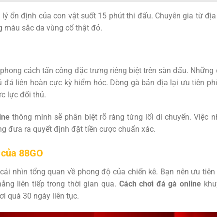
lý ổn định của con vật suốt 15 phút thi đấu. Chuyên gia từ địa
 màu sắc da vùng cổ thật đỏ.
hong cách tấn công đặc trưng riêng biệt trên sàn đấu. Những
ú đá liên hoàn cực kỳ hiểm hóc. Dòng gà bản địa lại ưu tiên p
 lực đối thủ.
line
thông minh sẽ phân biệt rõ ràng từng lối di chuyển. Việc 
ng đưa ra quyết định đặt tiền cược chuẩn xác.
t của 88GO
 cái nhìn tổng quan về phong độ của chiến kê. Bạn nên ưu tiên
ng liên tiếp trong thời gian qua.
Cách chơi đá gà online
khu
ơi quá 30 ngày liên tục.