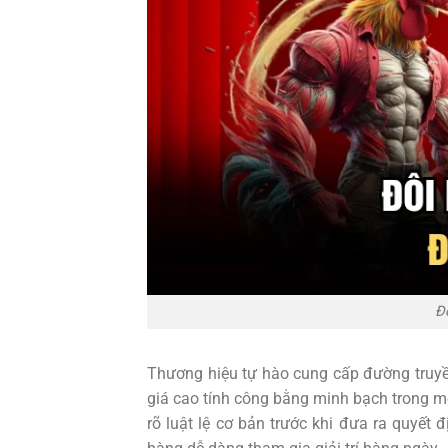
Đ
Thương hiệu tự hào cung cấp đường truyền 
giá cao tính công bằng minh bạch trong mọ
rõ luật lệ cơ bản trước khi đưa ra quyết