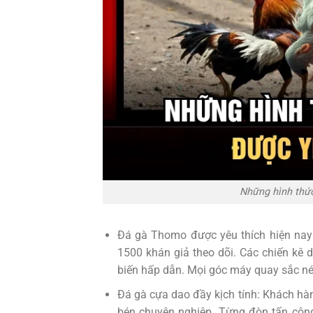
Những hình thức
Đá gà Thomo được yêu thích hiện nay:
1500 khán giả theo dõi. Các chiến kê 
biến hấp dẫn. Mọi góc máy quay sắc nét
Đá gà cựa dao đầy kịch tính: Khách hà
bén chuyên nghiệp. Từng đòn tấn công 