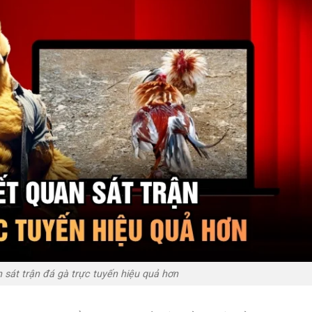
 sát trận đá gà trực tuyến hiệu quả hơn