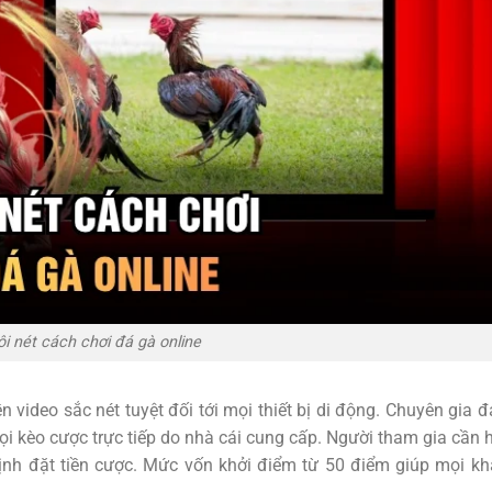
ôi nét cách chơi đá gà online
video sắc nét tuyệt đối tới mọi thiết bị di động. Chuyên gia 
i kèo cược trực tiếp do nhà cái cung cấp. Người tham gia cần 
 định đặt tiền cược. Mức vốn khởi điểm từ 50 điểm giúp mọi k