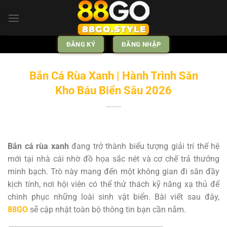
Bỏ
qua
nội
dung
ĐĂNG KÝ
ĐĂNG NHẬP
Bắn Cá Rùa Xanh | Hành Trình Săn
Kho Báu Biển Sâu 2026
Bắn cá rùa xanh
đang trở thành biểu tượng giải trí thế hệ
mới tại nhà cái nhờ đồ họa sắc nét và cơ chế trả thưởng
minh bạch. Trò này mang đến một không gian đi săn đầy
kịch tính, nơi hội viên có thể thử thách kỹ năng xạ thủ để
chinh phục những loài sinh vật biển. Bài viết sau đây,
88GO
sẽ cập nhật toàn bộ thông tin bạn cần nắm.