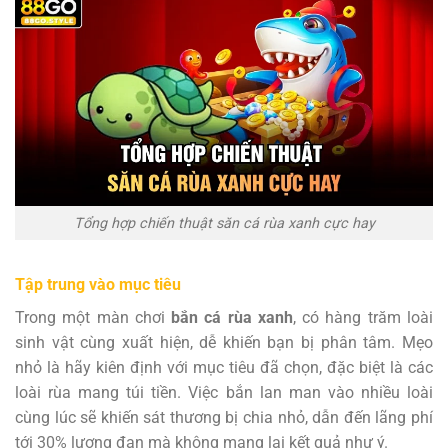
Tổng hợp chiến thuật săn cá rùa xanh cực hay
Tập trung vào mục tiêu
Trong một màn chơi
bắn cá rùa xanh
, có hàng trăm loài
sinh vật cùng xuất hiện, dễ khiến bạn bị phân tâm. Mẹo
nhỏ là hãy kiên định với mục tiêu đã chọn, đặc biệt là các
loài rùa mang túi tiền. Việc bắn lan man vào nhiều loài
cùng lúc sẽ khiến sát thương bị chia nhỏ, dẫn đến lãng phí
tới 30% lượng đạn mà không mang lại kết quả như ý.