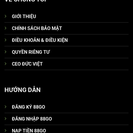
GIỚI THIỆU
CHÍNH SÁCH BẢO MẬT
ĐIỀU KHOẢN & ĐIỀU KIỆN
QUYỀN RIÊNG TƯ
CEO ĐỨC VIỆT
HƯỚNG DẪN
ĐĂNG KÝ 88GO
ĐĂNG NHẬP 88GO
NẠP TIỀN 88GO