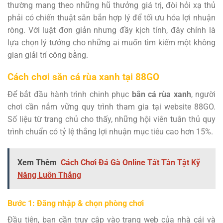
thường mang theo những hũ thưởng giá trị, đòi hỏi xạ thủ
phải có chiến thuật săn bắn hợp lý để tối ưu hóa lợi nhuận
ròng. Với luật đơn giản nhưng đầy kịch tính, đây chính là
lựa chọn lý tưởng cho những ai muốn tìm kiếm một không
gian giải trí công bằng.
Cách chơi săn cá rùa xanh tại 88GO
Để bắt đầu hành trình chinh phục
bắn cá rùa xanh
, người
chơi cần nắm vững quy trình tham gia tại website 88GO.
Số liệu từ trang chủ cho thấy, những hội viên tuân thủ quy
trình chuẩn có tỷ lệ thắng lợi nhuận mục tiêu cao hơn 15%.
Xem Thêm
Cách Chơi Đá Gà Online Tất Tần Tật Kỹ
Năng Luôn Thắng
Bước 1: Đăng nhập & chọn phòng chơi
Đầu tiên, bạn cần truy cập vào trang web của nhà cái và