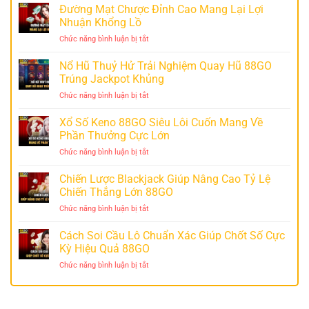
Đường Mạt Chược Đỉnh Cao Mang Lại Lợi
Nhuận Khổng Lồ
Chức năng bình luận bị tắt
ở
Đường
Mạt
Nổ Hũ Thuỷ Hử Trải Nghiệm Quay Hũ 88GO
Chược
Trúng Jackpot Khủng
Đỉnh
Chức năng bình luận bị tắt
ở
Cao
Nổ
Mang
Hũ
Xổ Số Keno 88GO Siêu Lôi Cuốn Mang Về
Lại
Thuỷ
Lợi
Phần Thưởng Cực Lớn
Hử
Nhuận
Chức năng bình luận bị tắt
ở
Trải
Khổng
Xổ
Nghiệm
Lồ
Số
Chiến Lược Blackjack Giúp Nâng Cao Tỷ Lệ
Quay
Keno
Hũ
Chiến Thắng Lớn 88GO
88GO
88GO
Chức năng bình luận bị tắt
ở
Siêu
Trúng
Chiến
Lôi
Jackpot
Lược
Cách Soi Cầu Lô Chuẩn Xác Giúp Chốt Số Cực
Cuốn
Khủng
Blackjack
Mang
Kỳ Hiệu Quả 88GO
Giúp
Về
Chức năng bình luận bị tắt
ở
Nâng
Phần
Cách
Cao
Thưởng
Soi
Tỷ
Cực
Cầu
Lệ
Lớn