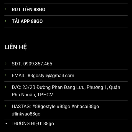
RÚT TIỀN 88GO
TẢI APP 88GO
LIÊN HỆ
SĐT: 0909.857.465
EMAIL:
88gostyle@gmail.com
Đ/C:
23/2B Đường Phan Đăng Lưu, Phường 1, Quận
Phú Nhuận, TP.HCM
HASTAG: #88gostyle #88go #nhacai88go
#linkvao88go
THƯƠNG HIỆU: 88go